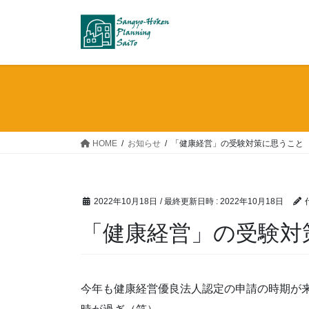
コ
ナ
ン
ビ
テ
ゲ
ン
ー
ツ
シ
へ
ョ
ス
ン
キ
に
ッ
移
HOME
お知らせ
「健康経営」の受験対策に思うこと
プ
動
2022年10月18日
/ 最終更新日時 :
2022年10月18日
「健康経営」の受験対
今年も健康経営優良法人認定の申請の時期が