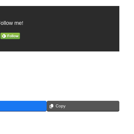
ollow me!
Copy